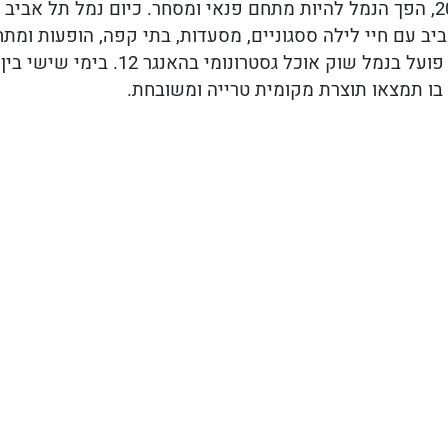
לאחר שיפוץ נרחב ב2001, הפך הנמל להיות מתחם פנאי ומסחר. כיום נמל תל
ב עם חיי לילה ססגוניים, מסעדות, בתי קפה, הופעות ומתחמ
בו תמצאו תוצרת מקומית טרייה ומשובחת.
לית בזכות ריבוי חנויות האופנה היוקרתיות ובתי הקפה שנ
 דיזנגוף חי ובועט כבעבר. ניתן למצוא בו חנויות רבות של מ
 ומים שבכיכר דיזינגוף, תיאטרון בית לסין, ועוד..