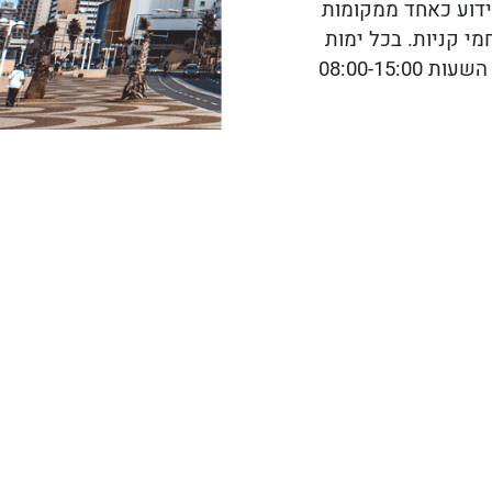
 אביב ידוע כאחד ממקומות
י קניות. בכל ימות
השבוע מלבד יום ראשון פועל בנמל שוק אוכל גסטרונומי בהאנגר 12. בימי שישי בין השעות 08:00-15:00
רחוב דיזנגוף הוא אחד הרחובות המרכזיים והחשובים ביותר בתל אביב הקרוי על שמו של ראש העיר הראשון מאיר דיזנגוף (1861-1936). הרחוב היה בעבר
עשו למשכנם הקבוע של אנשי תרבות ורוח רבים
עצבים, בתי קפה הומי אדם, ברים תוססים