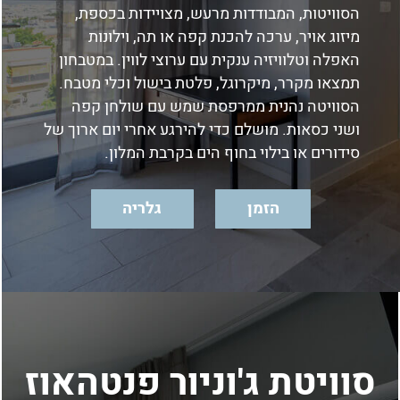
הסוויטות, המבודדות מרעש, מצויידות בכספת,
מיזוג אויר, ערכה להכנת קפה או תה, וילונות
האפלה וטלוויזיה ענקית עם ערוצי לווין. במטבחון
תמצאו מקרר, מיקרוגל, פלטת בישול וכלי מטבח.
הסוויטה נהנית ממרפסת שמש עם שולחן קפה
ושני כסאות. מושלם כדי להירגע אחרי יום ארוך של
סידורים או בילוי בחוף הים בקרבת המלון.
הזמן
גלריה
סוויטת ג'וניור פנטהאוז