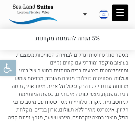
חדרי הגג
5% הנחה להזמנות מקוונות
סוויטות הגג הממוקמות בקומה העליונה של הבניין מציעות
מספר סוגי סוויטות וגדלים לבחירה, הסוויטות מעוצבות
פתח
בעיצוב מוקפד ומודרני עם קווים נקיים
ומינימליסטים בצבעים רכים הנותנים תחושה של רוגע
ושלווה. הסוויטות כוללות: מטבח מאובזר, מרפסת שמש
מרווחת עם נוף לקו הרקיע של תל אביב, מיזוג אויר, מיטה
זוגית מפנקת, מצעי כותנה איכותיים, כספת המותאמת
למחשב נייד, מקרר, טלוויזיית מסך שטוח עם מיטב ערוצי
הלווין, אינטרנט מהיר ללא תשלום, ארון בגדים, מקלחת
מפל, מוצרי רחצה יוקרתיים, מייבש שיער, מגהץ ופינת קפה.