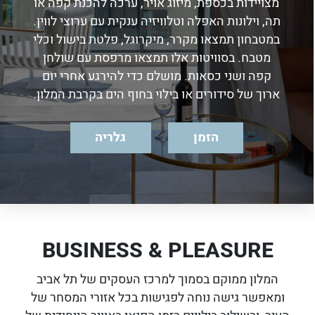
מצויידות בכספת, מיזוג אויר, ערכה להכנת קפה או
תה, וילונות האפלה וטלוויזיה ענקית עם ערוצי לווין.
במטבחון תמצאו מקרר, מיקרוגל, פלטת בישול וכלי
מטבח. בסוויטות אלו תמצאו מרפסת עם שולחן
קפה ושני כסאות. מושלם כדי להירגע אחרי יום
ארוך של סידורים או בילוי בחוף הים בקרבת המלון.
הזמן
גלריה
BUSINESS & PLEASURE
המלון ממוקם בסמוך למרכז העסקים של תל אביב
ומאפשר גישה נוחה לפגישות בכל אזורי המסחר של