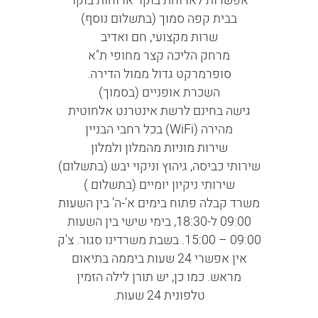
אפשרות לארוחת בוקר ארוחות בוקר
בבית קפה סמוך (בתשלום נוסף)
שרות מקצועי, חם ואדיב
מרחק הליכה קצר מחופי ת"א
סופרמרקט גדול ממול הדירה.
השכרת אופניים (בסמוך)
גישה בחינם לרשת אינטרנט אלחוטית
מהירה (WiFi) בכל רחבי הבניין
שירות מוניות מהמלון ולמלון
שירותי כביסה, גיהוץ וניקוי יבש (בתשלום)
שירותי ניקיון יומיים (בתשלום )
משרד קבלה פתוח בימים א'-ה' בין השעות
09:00 ל-18:30, בימי שישי בין השעות
09:00 – 15:00. בשבת משרדינו סגור. צ'ק
אין אפשרי 24 שעות ביממה בתיאום
מראש. כמו כן, יש תורן לילה הזמין
טלפונית 24 שעות.