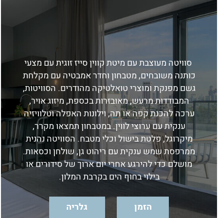
סוויטה מעוצבת עם מיטת קווין סייז זוגית עם מצעי
כותנה משובחים, מטבחון וחדר אמבטיה עם מקלחת
גשם מפנקת ומוצרי טואלטיקה מהודרים. הסוויטות,
המבודדות מרעש, מאובזרות בכספת, מיזוג אויר,
ערכה להכנת קפה או תה, וילונות האפלה וטלוויזיה
ענקית עם ערוצי לווין. במטבחון תמצאו מקרר,
מיקרוגל, פלטת בישול וכלי מטבח. הסוויטה נהנית
ממרפסת שמש ענקית עם ריהוט גן, שולחן וכסאות.
מושלם כדי להירגע אחרי יום ארוך של סידורים או
בילוי בחוף הים בקרבת המלון.
הזמן
גלריה